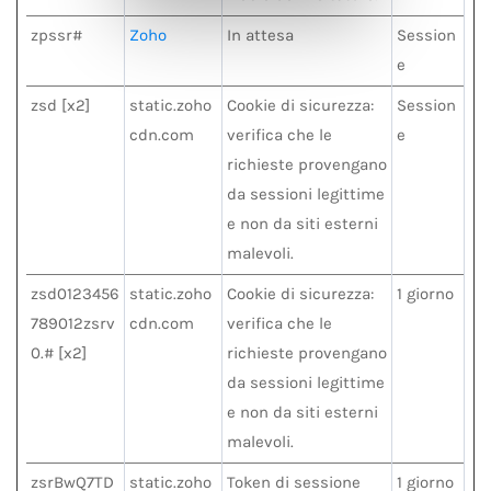
zpssr#
Zoho
In attesa
Session
e
zsd [x2]
static.zoho
Cookie di sicurezza:
Session
cdn.com
verifica che le
e
richieste provengano
da sessioni legittime
e non da siti esterni
malevoli.
zsd0123456
static.zoho
Cookie di sicurezza:
1 giorno
789012zsrv
cdn.com
verifica che le
0.# [x2]
richieste provengano
da sessioni legittime
e non da siti esterni
malevoli.
zsrBwQ7TD
static.zoho
Token di sessione
1 giorno