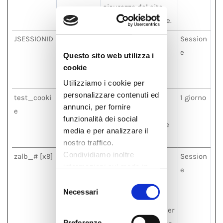
sicurezza del sito
web e del visitatore.
JSESSIONID
Zoho
Preserva gli stati
Session
dell'utente nelle
e
Questo sito web utilizza i
diverse pagine del
cookie
sito.
Utilizziamo i cookie per
personalizzare contenuti ed
test_cooki
Google
Utilizzato per
1 giorno
annunci, per fornire
e
verificare se il
funzionalità dei social
browser dell'utente
media e per analizzare il
supporta i cookie.
nostro traffico.
Condividiamo inoltre
zalb_# [x9]
Zoho
Cookie di
Session
informazioni sul modo in
www.nextd
bilanciamento del
e
cui utilizza il nostro sito con
Selezione
eal.it
carico e gestione
i nostri partner che si
Necessari
del
della sessione
occupano di analisi dei dati
consenso
utente. Utilizzato per
web, pubblicità e social
Preferenze