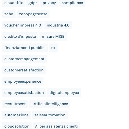
cloudoffix
gdpr
privacy
compliance
zoho
zohopagesense
voucher impresa 4.0
industria 4.0
credito d'imposta
misure MISE
finanziamenti pubblici
cx
customerengagement
customersatisfaction
employeeexperience
employeesatisfaction
digitalemployee
recruitment
artificialintelligence
automazione
salesautomation
cloudsolution
AI per assistenza clienti