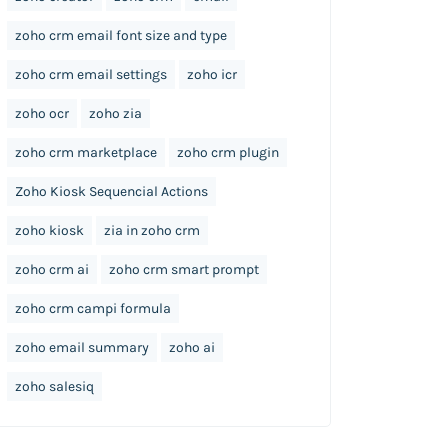
zoho crm email font size and type
zoho crm email settings
zoho icr
zoho ocr
zoho zia
zoho crm marketplace
zoho crm plugin
Zoho Kiosk Sequencial Actions
zoho kiosk
zia in zoho crm
zoho crm ai
zoho crm smart prompt
zoho crm campi formula
zoho email summary
zoho ai
zoho salesiq