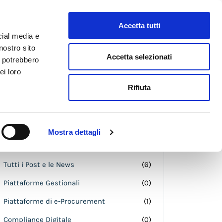
Accetta tutti
cial media e
nostro sito
Accetta selezionati
i potrebbero
ei loro
Rifiuta
Subscribe to RSS Feed
Categories
Mostra dettagli
Tutti i Post e le News
(6)
Piattaforme Gestionali
(0)
Piattaforme di e-Procurement
(1)
Compliance Digitale
(0)