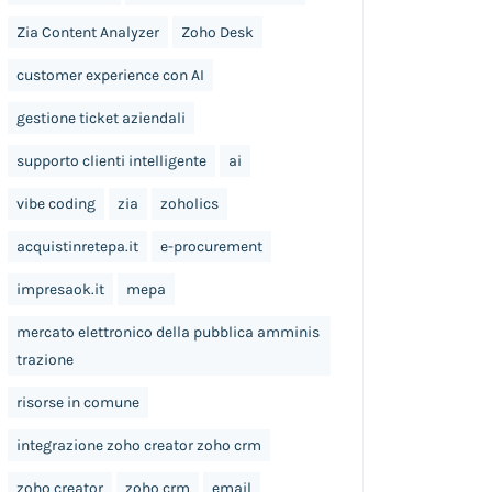
Zia Content Analyzer
Zoho Desk
customer experience con AI
gestione ticket aziendali
supporto clienti intelligente
ai
vibe coding
zia
zoholics
acquistinretepa.it
e-procurement
impresaok.it
mepa
mercato elettronico della pubblica amminis
trazione
risorse in comune
integrazione zoho creator zoho crm
zoho creator
zoho crm
email