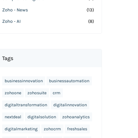
Zoho - News
(13)
Zoho - AI
(8)
Tags
businessinnovation
businessautomation
zohoone
zohosuite
crm
digitaltransformation
digitalinnovation
nextdeal
digitalsolution
zohoanalytics
digitalmarketing
zohocrm
freshsales